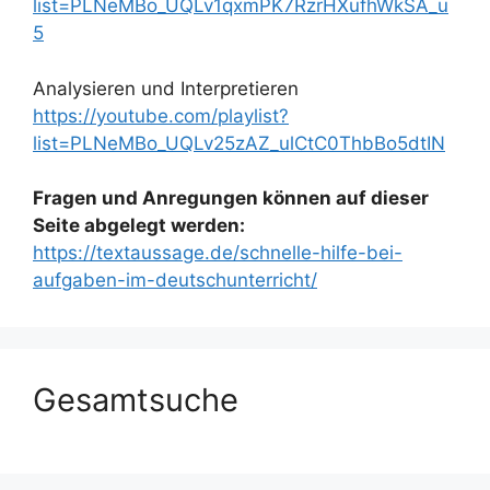
list=PLNeMBo_UQLv1qxmPK7RzrHXufhWkSA_u
5
Analysieren und Interpretieren
https://youtube.com/playlist?
list=PLNeMBo_UQLv25zAZ_ulCtC0ThbBo5dtIN
Fragen und Anregungen können auf dieser
Seite abgelegt werden:
https://textaussage.de/schnelle-hilfe-bei-
aufgaben-im-deutschunterricht/
Gesamtsuche