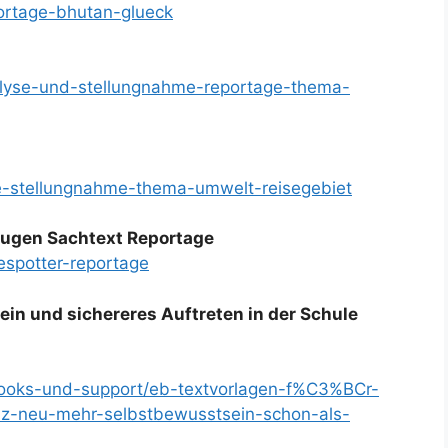
portage-bhutan-glueck
nalyse-und-stellungnahme-reportage-thema-
se-stellungnahme-thema-umwelt-reisegebiet
ugen Sachtext Reportage
espotter-reportage
in und sichereres Auftreten in der Schule
books-und-support/eb-textvorlagen-f%C3%BCr-
z-neu-mehr-selbstbewusstsein-schon-als-