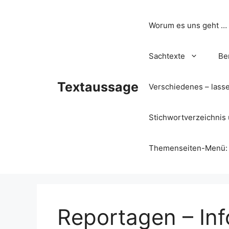
Zum
Inhalt
Worum es uns geht …
springen
Sachtexte
Be
Textaussage
Verschiedenes – lass
Stichwortverzeichnis 
Themenseiten-Menü: Wa
Reportagen – Inf