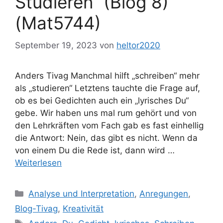
Studieren“ (Blog 8)
(Mat5744)
September 19, 2023
von
heltor2020
Anders Tivag Manchmal hilft „schreiben“ mehr
als „studieren“ Letztens tauchte die Frage auf,
ob es bei Gedichten auch ein „lyrisches Du“
gebe. Wir haben uns mal rum gehört und von
den Lehrkräften vom Fach gab es fast einhellig
die Antwort: Nein, das gibt es nicht. Wenn da
von einem Du die Rede ist, dann wird …
Weiterlesen
Kategorien
Analyse und Interpretation
,
Anregungen
,
Blog-Tivag
,
Kreativität
Schlagwörter