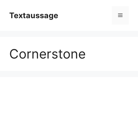
Zum
Inhalt
Textaussage
Menü
springen
Cornerstone