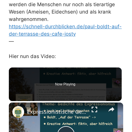
werden die Menschen nur noch als tierartige
Wesen (Ameisen, Eidechsen) und als krank
wahrgenommen.
https://schnell-durchblicken.de/paul-boldt-auf-
der-terrasse-des-cafe-josty
—
Hier nun das Video:
Now Playing
Expressionistische Gedichte - mal kritisch gesehen - Paul Boldt, "Auf der Terrasse ..."