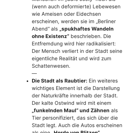
e
(wenn auch deformierte) Lebewesen
wie Ameisen oder Eidechsen
o
erscheinen, werden sie im „Berliner
Abend“ als
„spukhaftes Wandeln
ohne Existenz“
beschrieben. Die
Entfremdung wird hier radikalisiert:
Der Mensch verliert in der Stadt seine
eigentliche Realität und wird zum
Schattenwesen.
—
Die Stadt als Raubtier:
Ein weiteres
wichtiges Element ist die Darstellung
der Naturkräfte innerhalb der Stadt.
Der kalte Ostwind wird mit einem
„funkelnden Maul“ und Zähnen
als
Tier personifiziert, das sich über die
Stadt legt. Auch die Autos erscheinen
als eine
„Herde von Blitzen“
.