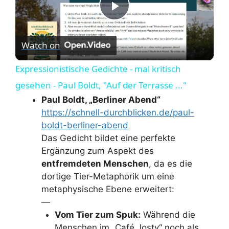
P
Watch on
l
Expressionistische Gedichte - mal kritisch
a
gesehen - Paul Boldt, "Auf der Terrasse ..."
Paul Boldt, „Berliner Abend“
y
https://schnell-durchblicken.de/paul-
boldt-berliner-abend
Das Gedicht bildet eine perfekte
V
Ergänzung zum Aspekt des
entfremdeten Menschen
, da es die
i
dortige Tier-Metaphorik um eine
metaphysische Ebene erweitert:
d
—
Vom Tier zum Spuk:
Während die
Menschen im „Café Josty“ noch als