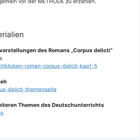
lgemein vor der METHODE zu erzählen.
rialien
vorstellungen des Romans „Corpus delicti“
s
rchblicken-roman-corpus-delicti-kap1-5
Zeh
us-delicti-themenseite
weiteren Themen des Deutschunterrichts
os