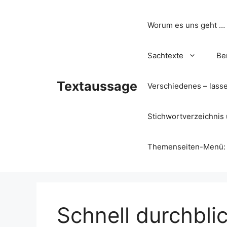
Zum
Inhalt
Worum es uns geht …
springen
Sachtexte
Be
Textaussage
Verschiedenes – lass
Stichwortverzeichnis 
Themenseiten-Menü: Wa
Schnell durchblic