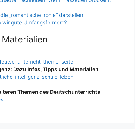
„Städter“ schreiben: Wenn Fassaden bröckeln,
die „romantische Ironie“ darstellen
n wir gute Umfangsformen“?
 Materialien
deutschunterricht-themenseite
igenz: Dazu Infos, Tipps und Materialien
liche-intelligenz-schule-leben
weiteren Themen des Deutschunterrichts
os