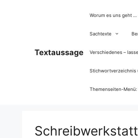
Zum
Inhalt
Worum es uns geht …
springen
Sachtexte
Be
Textaussage
Verschiedenes – lass
Stichwortverzeichnis 
Themenseiten-Menü: Wa
Schreibwerkstatt