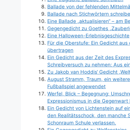
Ballade von der fehlenden Mittelmä
Ballade nach Stichwörtern schreibe
Eine Ballade „aktualisieren“ – am B
Gegengedicht zu Goethes „Zauberle
Eine Halloween-Erlebnisgeschichte
Für die Oberstufe: Ein Gedicht aus 
übertragen
Ein Gedicht aus der Zeit des Expre
Schreibversuch zu nehmen: Aus eine
Zu Jakob van Hoddis‘ Gedicht „Wel
August Stramm, Traum, ein weiteres
Fußballspiel angewendet
Werfel, Blick – Begegnung: Umschr
Expressionismus in die Gegenwart 
Ein Gedicht von Lichtenstein auf e
den Realitätsschock, den manche S
Schonraum Schule verlassen.