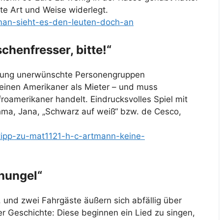
te Art und Weise widerlegt.
-man-sieht-es-den-leuten-doch-an
chenfresser, bitte!“
etung unerwünschte Personengruppen
 einen Amerikaner als Mieter – und muss
roamerikaner handelt. Eindrucksvolles Spiel mit
chma, Jana, „Schwarz auf weiß“ bzw. de Cesco,
-tipp-zu-mat1121-h-c-artmann-keine-
chungel“
, und zwei Fahrgäste äußern sich abfällig über
er Geschichte: Diese beginnen ein Lied zu singen,