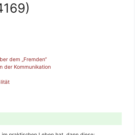
t4169)
über dem „Fremden“
in der Kommunikation
ität
 im praktischen Leben hat, dann diese: