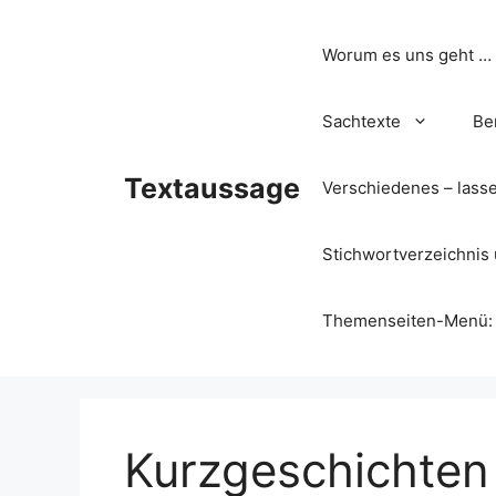
Zum
Inhalt
Worum es uns geht …
springen
Sachtexte
Be
Textaussage
Verschiedenes – lass
Stichwortverzeichnis 
Themenseiten-Menü: Wa
Kurzgeschichte