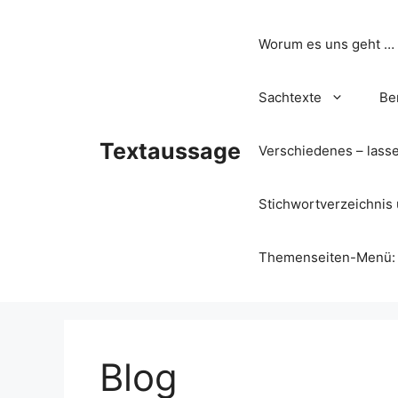
Zum
Inhalt
Worum es uns geht …
springen
Sachtexte
Be
Textaussage
Verschiedenes – lass
Stichwortverzeichnis 
Themenseiten-Menü: Wa
Blog