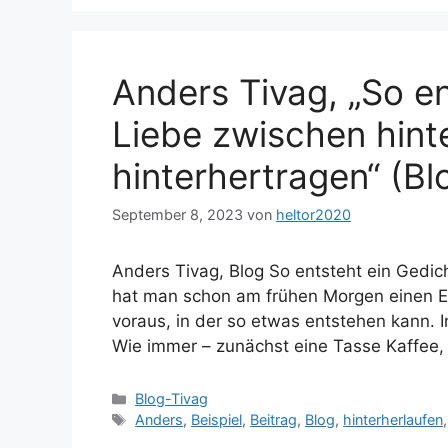
Anders Tivag, „So en
Liebe zwischen hint
hinterhertragen“ (B
September 8, 2023
von
heltor2020
Anders Tivag, Blog So entsteht ein Gedich
hat man schon am frühen Morgen einen Einf
voraus, in der so etwas entstehen kann.
Wie immer – zunächst eine Tasse Kaffee
Kategorien
Blog-Tivag
Schlagwörter
Anders
,
Beispiel
,
Beitrag
,
Blog
,
hinterherlaufen