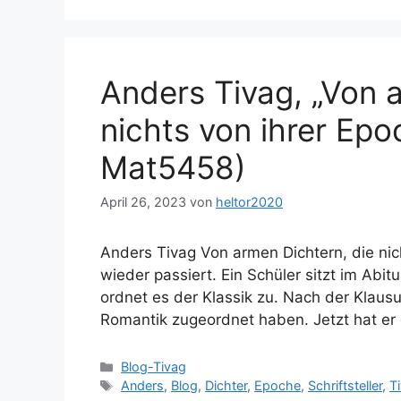
Anders Tivag, „Von 
nichts von ihrer Epo
Mat5458)
April 26, 2023
von
heltor2020
Anders Tivag Von armen Dichtern, die nich
wieder passiert. Ein Schüler sitzt im Ab
ordnet es der Klassik zu. Nach der Klausu
Romantik zugeordnet haben. Jetzt hat er
Kategorien
Blog-Tivag
Schlagwörter
Anders
,
Blog
,
Dichter
,
Epoche
,
Schriftsteller
,
T