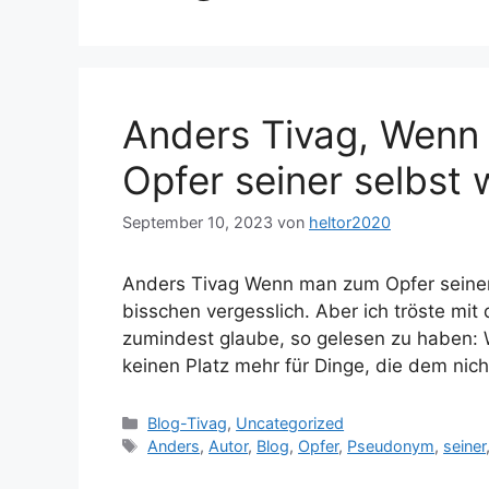
Anders Tivag, Wenn
Opfer seiner selbst
September 10, 2023
von
heltor2020
Anders Tivag Wenn man zum Opfer seiner s
bisschen vergesslich. Aber ich tröste mit
zumindest glaube, so gelesen zu haben: We
keinen Platz mehr für Dinge, die dem nich
Kategorien
Blog-Tivag
,
Uncategorized
Schlagwörter
Anders
,
Autor
,
Blog
,
Opfer
,
Pseudonym
,
seiner