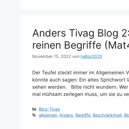
Anders Tivag Blog 2
reinen Begriffe (Ma
November 15, 2022
von
heltor2020
Der Teufel steckt immer im Allgemeinen V
könnte auch sagen: Ein altes Sprichwort l
sehen werden. Bitte nicht wundern. Wer ä
mal mühsam zerlegen muss, um sie zu v
Kategorien
Blog-Tivag
Schlagwörter
allgemein
,
Anders
,
Begriffe
,
Beschränktheit
,
Bl