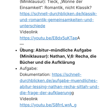
(Miniklausur):
Tieck, „Wonne der
Einsamkeit“: Romantik, nicht Klassik?
https://schnell-durchblicken.de/klassik-
und-romantik-gemeinsamkeiten-und-
unterschiede
Videolink
https://youtu.be/E8dx5uKTae
A
—
Übung: Abitur–mündliche Aufgabe
(Miniklausur):
Nathan, V,6: Recha, die
Bücher und die Aufklärung
Aufgabe:
Dokumentation:
https://schnell-
durchblicken.de/aufgabe-muendliches-
abitur-lessing-nathan-recha-sittah-und-
die-frage-der-aufklaerung
g
Videolink
https://youtu.be/S8frrLwrA_g