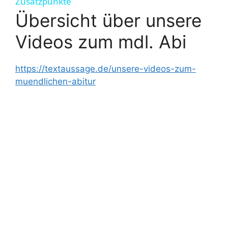
Zusatzpunkte
y
Übersicht über unsere
Videos zum mdl. Abi
V
https://textaussage.de/unsere-videos-zum-
i
muendlichen-abitur
d
e
o