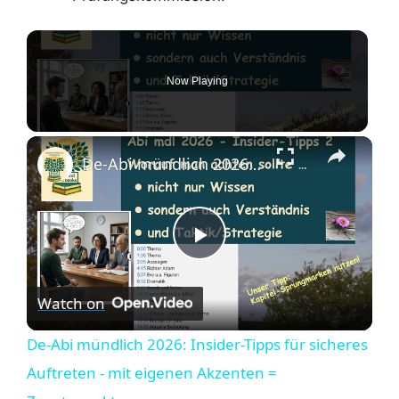
Now Playing
De-Abi mündlich 2026: Insider-Tipps für sicheres Auftreten - mit eigenen Akzenten = Zusatzpunkte
P
Watch on
l
De-Abi mündlich 2026: Insider-Tipps für sicheres
a
Auftreten - mit eigenen Akzenten =