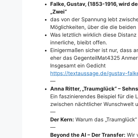
Falke, Gustav, (1853-1916, wird 
„Zwei“
das von der Spannung lebt zwisch
Möglichkeiten, über die die beide
Was letztlich wirklich diese Distan
innerliche, bleibt offen.
Einigermaßen sicher ist nur, dass a
eher das GegenteilMat4325 Anmerk
Insgesamt ein Gedicht
https://textaussage.de/gustav-falk
—
Anna Ritter, „Traumglück“ – Sehn
Ein faszinierendes Beispiel für die
zwischen nächtlicher Wunschwelt 
—
Der Kern:
Warum das „Traumglück“ oft
—
Beyond the AI – Der Transfer:
Wir 