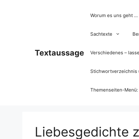
Zum
Inhalt
Worum es uns geht …
springen
Sachtexte
Be
Textaussage
Verschiedenes – lass
Stichwortverzeichnis 
Themenseiten-Menü: Wa
Liebesgedichte