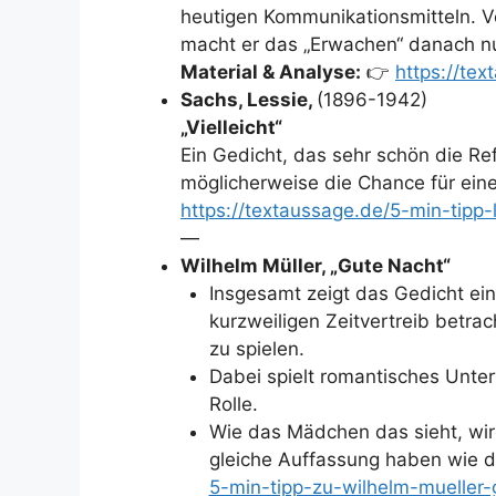
heutigen Kommunikationsmitteln. Ve
macht er das „Erwachen“ danach n
Material & Analyse:
👉
https://te
Sachs, Lessie,
(1896-1942)
„Vielleicht“
Ein Gedicht, das sehr schön die Re
möglicherweise die Chance für ein
https://textaussage.de/5-min-tipp-l
—
Wilhelm Müller,
„Gute Nacht“
Insgesamt zeigt das Gedicht ei
kurzweiligen Zeitvertreib betrac
zu spielen.
Dabei spielt romantisches Unte
Rolle.
Wie das Mädchen das sieht, wird
gleiche Auffassung haben wie da
5-min-tipp-zu-wilhelm-mueller-