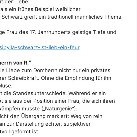
it der Liebe.
ls ein frühes Beispiel weiblicher
 Schwarz greift ein traditionell männliches Thema
ge Frau des 17. Jahrhunderts geistige Tiefe und
sibylla-schwarz-ist-lieb-ein-feur
rrn von R.“
die Liebe zum Domherrn nicht nur ein privates
hrer Schreibkraft. Ohne die Empfindung für ihn
 Muse.
kt die Standesunterschiede. Während er ein
t sie aus der Position einer Frau, die sich ihren
erkämpfen musste („Naturgenie“).
dicht den Übergang markiert: Weg von rein
n zur Darstellung echter, subjektiver
oll geformt ist.