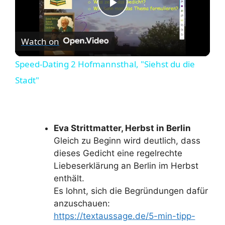
P
Watch on
l
Speed-Dating 2 Hofmannsthal, "Siehst du die
a
Stadt"
y
Eva Strittmatter, Herbst in Berlin
V
Gleich zu Beginn wird deutlich, dass
dieses Gedicht eine regelrechte
i
Liebeserklärung an Berlin im Herbst
enthält.
Es lohnt, sich die Begründungen dafür
d
anzuschauen:
https://textaussage.de/5-min-tipp-